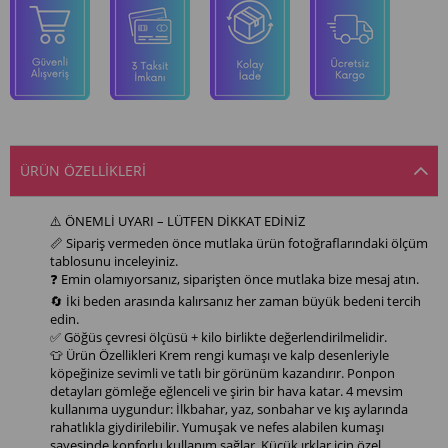
ÜRÜN ÖZELLIKLERI
⚠️ ÖNEMLİ UYARI – LÜTFEN DİKKAT EDİNİZ
📏 Sipariş vermeden önce mutlaka ürün fotoğraflarındaki ölçüm
tablosunu inceleyiniz.
❓ Emin olamıyorsanız, siparişten önce mutlaka bize mesaj atın.
🔄 İki beden arasında kalırsanız her zaman büyük bedeni tercih
edin.
✅ Göğüs çevresi ölçüsü + kilo birlikte değerlendirilmelidir.
👕 Ürün Özellikleri Krem rengi kumaşı ve kalp desenleriyle
köpeğinize sevimli ve tatlı bir görünüm kazandırır. Ponpon
detayları gömleğe eğlenceli ve şirin bir hava katar. 4 mevsim
kullanıma uygundur: İlkbahar, yaz, sonbahar ve kış aylarında
rahatlıkla giydirilebilir. Yumuşak ve nefes alabilen kumaşı
sayesinde konforlu kullanım sağlar. Küçük ırklar için özel