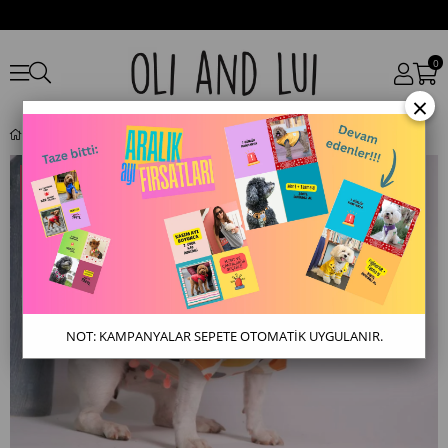
0
×
Krem Rengi Kalpli Ponponlu Köpek Gömleği – 4 Mevsim Şirin & Şık
NOT: KAMPANYALAR SEPETE OTOMATİK UYGULANIR.