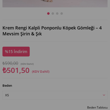
Krem Rengi Kalpli Ponponlu Köpek Gömleği – 4
Mevsim Şirin & Şık
%
15
İndirim
₺590,00
(KDV Dahil)
₺501,50
(KDV Dahil)
Beden
Beden Tablosu