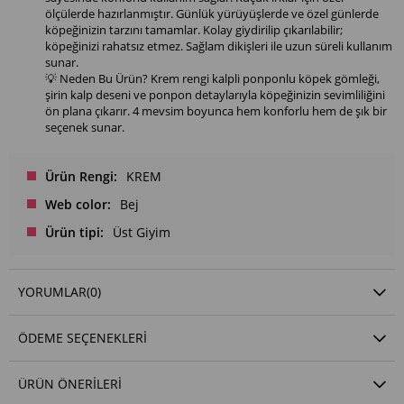
ölçülerde hazırlanmıştır. Günlük yürüyüşlerde ve özel günlerde
köpeğinizin tarzını tamamlar. Kolay giydirilip çıkarılabilir;
köpeğinizi rahatsız etmez. Sağlam dikişleri ile uzun süreli kullanım
sunar.
💡 Neden Bu Ürün? Krem rengi kalpli ponponlu köpek gömleği,
şirin kalp deseni ve ponpon detaylarıyla köpeğinizin sevimliliğini
ön plana çıkarır. 4 mevsim boyunca hem konforlu hem de şık bir
seçenek sunar.
Ürün Rengi
KREM
Web color
Bej
Ürün tipi
Üst Giyim
YORUMLAR
(0)
ÖDEME SEÇENEKLERI
ÜRÜN ÖNERILERI