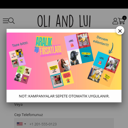
0
×
Kolay İade
Sipariş Numaranız
E-posta Adresiniz
NOT: KAMPANYALAR SEPETE OTOMATİK UYGULANIR.
Veya
Cep Telefonunuz