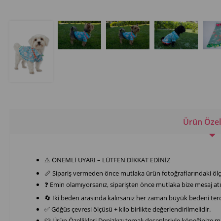
Ürün Özell
⚠️ ÖNEMLİ UYARI – LÜTFEN DİKKAT EDİNİZ
📏 Sipariş vermeden önce mutlaka ürün fotoğraflarındaki ölç
❓ Emin olamıyorsanız, siparişten önce mutlaka bize mesaj atı
🔄 İki beden arasında kalırsanız her zaman büyük bedeni terc
✅ Göğüs çevresi ölçüsü + kilo birlikte değerlendirilmelidir.
👕 Ürün Özellikleri Denizkızı temalı desenleriyle köpeğinize m