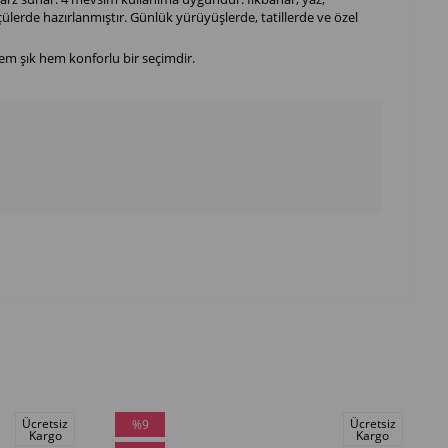
çülerde hazırlanmıştır. Günlük yürüyüşlerde, tatillerde ve özel
em şık hem konforlu bir seçimdir.
Ücretsiz
Ücretsiz
%9
Kargo
Kargo