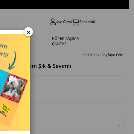
Üye Girişi
Sepetim
0
×
KÖPEK
KÖPEK TAŞIMA
TASMASI
ÇANTASI
< < Önceki Sayfaya Dön
ği – 4 Mevsim Şık & Sevimli