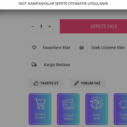
NOT: KAMPANYALAR SEPETE OTOMATİK UYGULANIR.
Favorilere Ekle
İstek Listeme Ekle
Kargo Bedava
TAVSIYE ET
YORUM YAZ