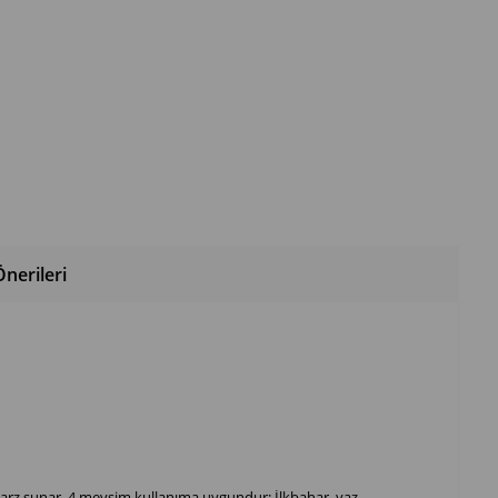
nerileri
r tarz sunar. 4 mevsim kullanıma uygundur: İlkbahar, yaz,