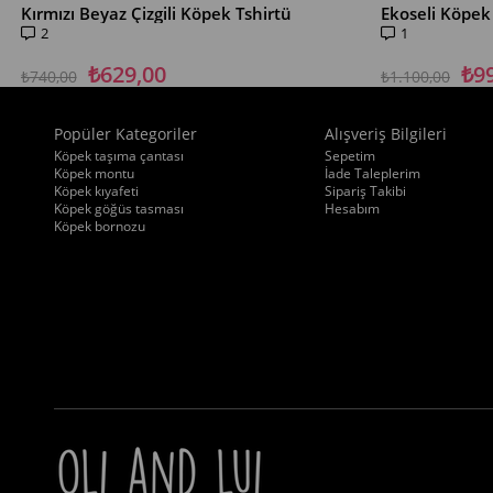
Kırmızı Beyaz Çizgili Köpek Tshirtü
Ekoseli Köpe
2
1
₺629,00
₺9
₺740,00
₺1.100,00
Popüler Kategoriler
Alışveriş Bilgileri
Köpek taşıma çantası
Sepetim
Köpek montu
İade Taleplerim
Köpek kıyafeti
Sipariş Takibi
Köpek göğüs tasması
Hesabım
Köpek bornozu