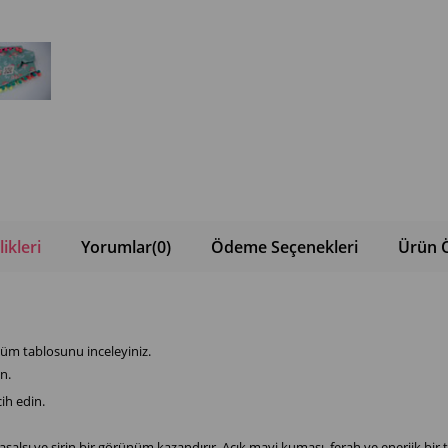
ikleri
Yorumlar
(0)
Ödeme Seçenekleri
Ürün Ö
üm tablosunu inceleyiniz.
n.
ih edin.
asalsı ve şirin bir görünüm kazandırır. Açık mavi kumaşı, ferah ve enerjik bi