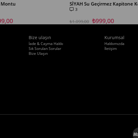
k Montu
3
99,00
₺999,00
₺1.099,00
Bize ulaşın
Kurumsal
İade & Cayma Hakkı
Hakkımızda
Sık Sorulan Sorular
İletişim
Bize Ulaşın