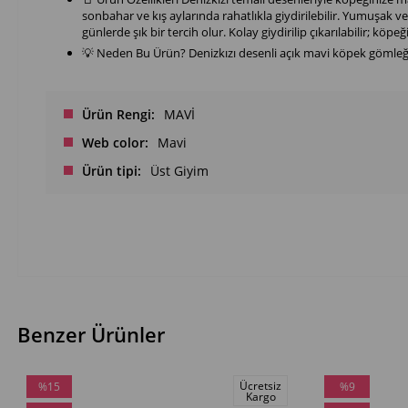
sonbahar ve kış aylarında rahatlıkla giydirilebilir. Yumuşak ve
günlerde şık bir tercih olur. Kolay giydirilip çıkarılabilir; k
💡 Neden Bu Ürün? Denizkızı desenli açık mavi köpek gömleği
Ürün Rengi
MAVİ
Web color
Mavi
Ürün tipi
Üst Giyim
Benzer Ürünler
Ücretsiz
%15
%9
Kargo