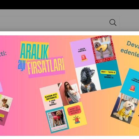
KÖPEK
KÖPEK
KÖPEK
Tİ
MONTU
YAĞMURLUĞU
BORNOZU
eti
Denizkızı Desenli Açık Mavi Köpek Gömleği – 4 Mevsim Şık & Sevimli
Denizkızı Desenli Açık Mavi Köpek Gömle
₺590,00
(KDV Dahil)
%
15
₺501,50
(KDV Dahil)
İndirim
Beden