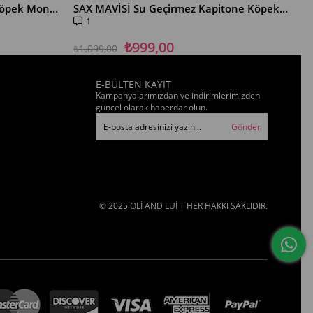
SİYAH Su Geçirmez Kapitone Köpek Montu – Gezdirme Halkalı
SAX MAVİSİ Su Geçirmez Kapitone Köpek Montu – Gezdirme Halkalı
1
₺999,00
₺1.099,00
₺1
E-BÜLTEN KAYIT
Kampanyalarımızdan ve indirimlerimizden
güncel olarak haberdar olun.
Gönder
© 2025 OLİ AND LUİ | HER HAKKI SAKLIDIR.