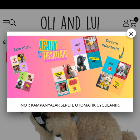
0
×
Dark Aztec Denim Siyah Köpek Göğüs Tasması – Mesh Astar
NOT: KAMPANYALAR SEPETE OTOMATİK UYGULANIR.