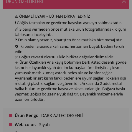
ÜRÜN ÖZELLIKLERI
⚠️ ÖNEMLİ UYARI – LÜTFEN DİKKAT EDİNİZ
❗ Göğüs tasmaları ve gezdirme kayışları ayrı ayrı satılmaktadır.
📏 Sipariş vermeden önce mutlaka ürün fotoğraflarındaki ölçüm
tablosunu inceleyiniz.
❓ Emin olamıyorsanız, siparişten önce mutlaka bize mesaj atın.
🔄 İki beden arasında kalırsanız her zaman büyük bedeni tercih
edin.
✅ Göğüs çevresi ölçüsü + kilo birlikte değerlendirilmelidir.
🔹 Ürün Özellikleri Ana kayış bölümleri Dark Aztec desenli, gövde
kısmı ise dayanıklı siyah denim kumaştan üretilmiştir. İç kısmı
yumuşak mesh kumaş astarlı, nefes alır ve konfor sağlar.
Ayarlanabilir sırt kısmı farklı bedenlere uyum sağlar. Tokaları dışı
metal, içi plastik; sağlam ve güvenlidir. Arkasında 2 adet metal
halka bulunur: gezdirme kayışı ve aksesuarlar için. Boğaza baskı
yapmaz, göğüs bölgesine yük dağıtır. Dayanıklı malzemeleriyle
uzun ömürlüdür.
Ürün Rengi
DARK AZTEC DESENLİ
Web color
Siyah