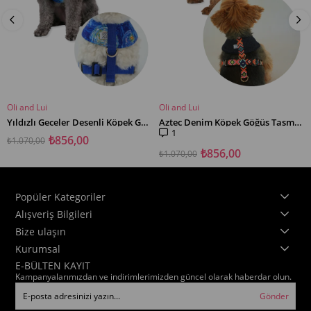
Oli and Lui
Oli and Lui
SEPETE EKLE
SEPETE EKLE
Yıldızlı Geceler Desenli Köpek Göğüs Tasması – Mesh Astar
Aztec Denim Köpek Göğüs Tasması – Mesh Astar
1
₺856,00
₺1.070,00
₺856,00
₺1.070,00
Popüler Kategoriler
Alışveriş Bilgileri
Bize ulaşın
Kurumsal
E-BÜLTEN KAYIT
Kampanyalarımızdan ve indirimlerimizden güncel olarak haberdar olun.
Gönder