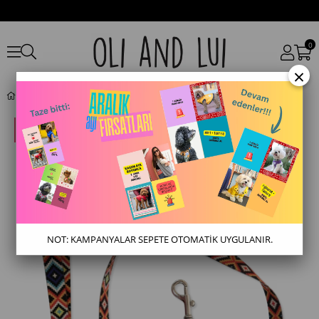
0
×
Aztec Köpek Gezdirme Kayışı – Sağlam Dokuma
NOT: KAMPANYALAR SEPETE OTOMATİK UYGULANIR.