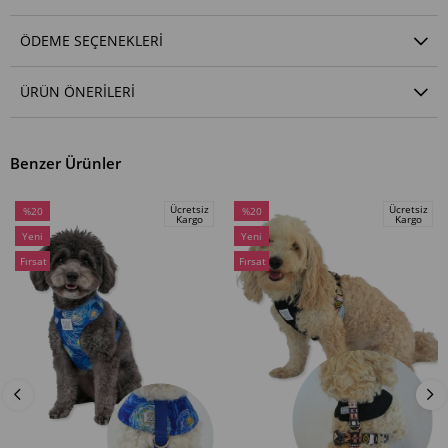
ÖDEME SEÇENEKLERI
ÜRÜN ÖNERILERI
Benzer Ürünler
Ücretsiz
Ücretsiz
%20
%20
Kargo
Kargo
İndirim
İndirim
Yeni
Yeni
%20İndirim
%20İndirim
Ürün
Ürün
Fırsat
Fırsat
Ürünü
Ürünü