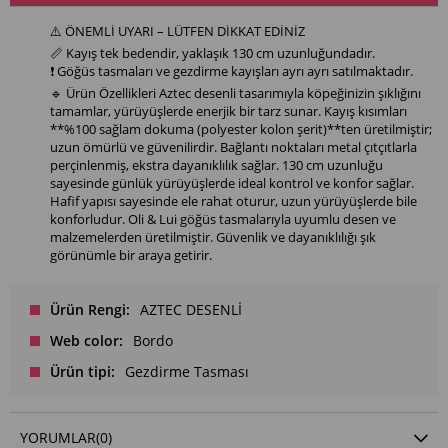
⚠️ ÖNEMLİ UYARI – LÜTFEN DİKKAT EDİNİZ
📏 Kayış tek bedendir, yaklaşık 130 cm uzunluğundadır.
❗ Göğüs tasmaları ve gezdirme kayışları ayrı ayrı satılmaktadır.
🔹 Ürün Özellikleri Aztec desenli tasarımıyla köpeğinizin şıklığını
tamamlar, yürüyüşlerde enerjik bir tarz sunar. Kayış kısımları
**%100 sağlam dokuma (polyester kolon şerit)**ten üretilmiştir;
uzun ömürlü ve güvenilirdir. Bağlantı noktaları metal çıtçıtlarla
perçinlenmiş, ekstra dayanıklılık sağlar. 130 cm uzunluğu
sayesinde günlük yürüyüşlerde ideal kontrol ve konfor sağlar.
Hafif yapısı sayesinde ele rahat oturur, uzun yürüyüşlerde bile
konforludur. Oli & Lui göğüs tasmalarıyla uyumlu desen ve
malzemelerden üretilmiştir. Güvenlik ve dayanıklılığı şık
görünümle bir araya getirir.
Ürün Rengi
AZTEC DESENLİ
Web color
Bordo
Ürün tipi
Gezdirme Tasması
YORUMLAR
(0)