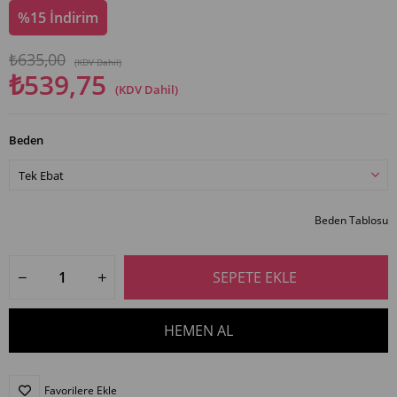
%
15
İndirim
₺635,00
(KDV Dahil)
₺539,75
(KDV Dahil)
Beden
Beden Tablosu
Favorilere Ekle