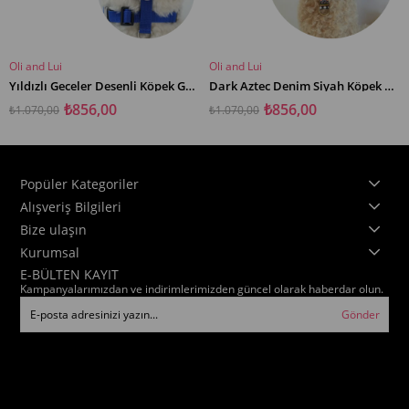
Oli and Lui
Oli and Lui
SEPETE EKLE
SEPETE EKLE
Yıldızlı Geceler Desenli Köpek Göğüs Tasması – Mesh Astar
Dark Aztec Denim Siyah Köpek Göğüs Tasması – Mesh Astar
₺856,00
₺856,00
₺1.070,00
₺1.070,00
Popüler Kategoriler
Alışveriş Bilgileri
Bize ulaşın
Kurumsal
E-BÜLTEN KAYIT
Kampanyalarımızdan ve indirimlerimizden güncel olarak haberdar olun.
Gönder